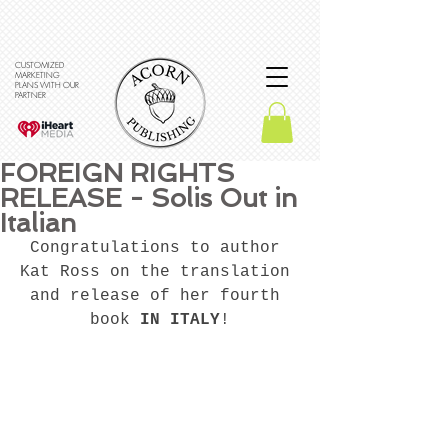
CUSTOMIZED
MARKETING
PLANS WITH OUR
PARTNER
FOREIGN RIGHTS
RELEASE - Solis Out in
Italian
Congratulations to author 
Kat Ross on the translation 
and release of her fourth 
book
 IN ITALY
!