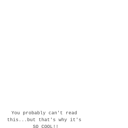
You probably can't read 
this...but that's why it's 
SO COOL!!