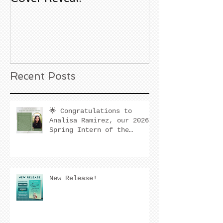
Book Signing
Noble Bookst
Huntington B
California
Recent Posts
🌟 Congratulations to
Analisa Ramirez, our 2026
Spring Intern of the
Quarter! 🌟
New Release!